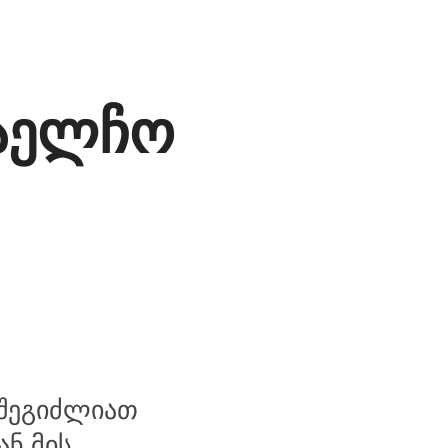
საელჩო
 შეგიძლიათ
ნ მის