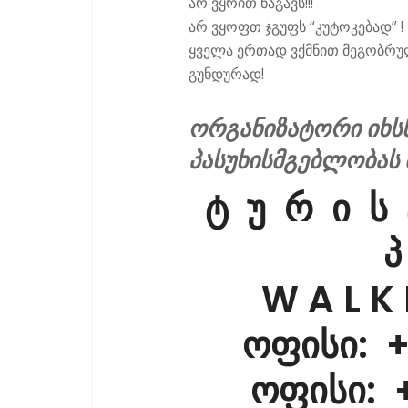
არ ვყრით ნაგავს!!!
არ ვყოფთ ჯგუფს “კუტოკებად” !
ყველა ერთად ვქმნით მეგობრუ
გუნდურად!
ორგანიზატორი იხს
პასუხისმგებლობას 
ტ უ რ ი ს
პ
W A L K
ოფისი
: 
ოფისი
: 