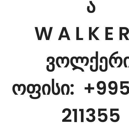
ა
W A L K E R
ვოლქერ
ოფისი
: +995
211355