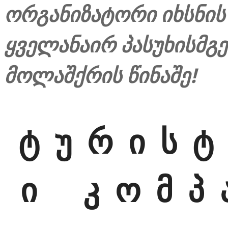
ორგანიზატორი იხსნის
ყველანაირ პასუხისმგ
მოლაშქრის წინაშე!
ტ უ რ ი ს ტ
ი კ ო მ პ ა